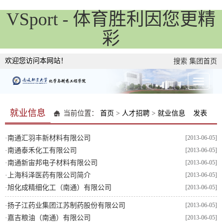
VSport - 体育胜利因您更精
彩
欢迎您访问本网站！
搜索
集团首页
就业信息
当前位置：
首页
>
人才招聘
>
就业信息
发表
·
南通汇羽丰新材料有限公司
[2013-06-05]
·
南通泰禾化工有限公司
[2013-06-05]
·
南通新宙邦电子材料有限公司
[2013-06-05]
·
上海科泽医药有限公司简介
[2013-06-05]
·
旭化成精细化工（南通）有限公司
[2013-06-05]
·
扬子江药业集团江苏制药股份有限公司
[2013-06-05]
·
嘉吉粮油（南通）有限公司
[2013-06-05]