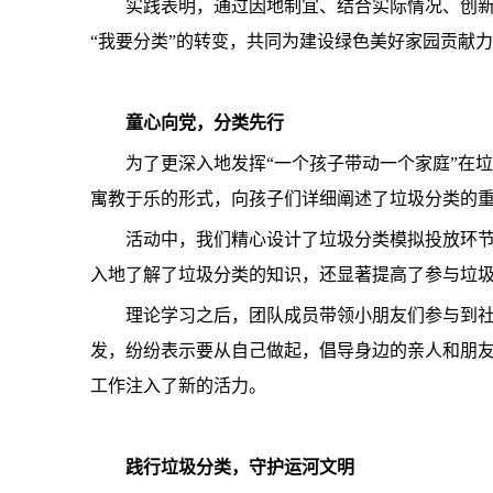
实践表明，通过因地制宜、结合实际情况、创新
“我要分类”的转变，共同为建设绿色美好家园贡献
童心向党
，
分类先
行
为了更深入地发挥“一个孩子带动一个家庭”在
寓教于乐的形式，向孩子们详细阐述了垃圾分类的
活动中，我们精心设计了垃圾分类模拟投放环
入地了解了垃圾分类的知识，还显著提高了参与垃
理论学习之后，团队成员带领小朋友们参与到
发，纷纷表示要从自己做起，倡导身边的亲人和朋
工作注入了新的活力。
践行
垃圾分类
，
守护
运河文明