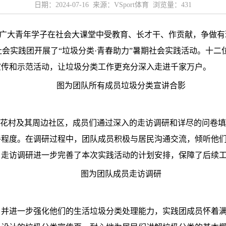
日期：2024-07-16 来源：VSport体育 浏览量：
431
引领广大青年学子在社会大课堂中受教育、长才干、作贡献，争做
之声”暑期社会实践团开展了“垃圾分类·青春助力”暑期社会实践活动
宣传和示范活动，让垃圾分类工作更充分深入走进千家万户。
图为团队所有成员垃圾分类宣讲合影
百花村及其周边社区，成员们通过深入的走访调研和详尽的问卷
善程度。在调研过程中，团队成员积极与居民沟通交流，倾听他
。走访调研进一步完善了本次实践活动的计划安排，保障了后续
图为团队成员走访调研
，并进一步强化他们的生活垃圾分类处理能力，实践团成员怀着