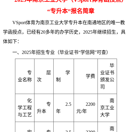
“专升本”报名简章
VSport体育为南京工业大学专升本在南通地区的唯一教
学函授点，已经有20多年的办学历史，2025年继续招生，具
体如下：
一、2025年招生专业（毕业证书“学信网”可查）
毕
专
层
学
业证书
学费
业名称
次
制
颁发公
司
化
南
专
2.5
2200
学工程
京工业
升本
年
元/年
与工艺
大学
南