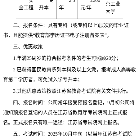
安
专
2.5
2200
京工业
全工程
升本
年
元/年
大学
二、报名条件：具有专科（或专科以上)层次的毕业证
书，且能提供“教育部学历证书电子注册备案表”。
三、优惠政策
1.年满25周岁的符合报考条件的考生可照顾20分；
2.已获得国民教育系列本科及以上文凭，报考成人高等教
育第二学历者，可免试入学专升本；
3.其他优惠政策按照江苏省教育考试院有关文件执行。
四、报名时间：公司常年接受预报名登记，9月初公司将
通知预报名登记的人员在江苏省教育厅考试院网上正式报
名。正式报名只有唯一途径：江苏省考试院网上报名。
五、考试时间：2025年10月中旬（以当年江苏省考试院