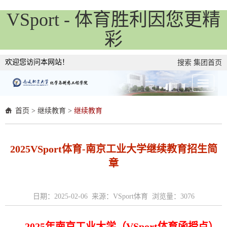
VSport - 体育胜利因您更精
彩
欢迎您访问本网站！
搜索
集团首页
首页
>
继续教育
>
继续教育
2025VSport体育-南京工业大学继续教育招生简
章
日期：2025-02-06 来源：VSport体育 浏览量：
3076
2025年南京工业大学（VSport体育函授点）