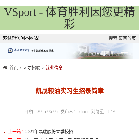
VSport - 体育胜利因您更精
彩
欢迎您访问本网站！
搜索
集团首页
首页
>
人才招聘
>
就业信息
凯晟粮油实习生招录简章
日期：2015-06-05 发布人：admin 浏览量：
849
上一篇：
2021年晶瑞股份春季校招